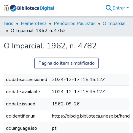
Entrar
Comunidades
&
Início
Hemeroteca
Periódicos Paulistas
O Imparcial
Coleções
O Imparcial, 1962, n. 4782
Tudo na
Biblioteca
O Imparcial, 1962, n. 4782
Digital
Estatísticas
Página do item simplificado
dc.date.accessioned
2024-12-17T15:45:12Z
dc.date.available
2024-12-17T15:45:12Z
dc.date.issued
1962-09-26
dc.identifier.uri
https://bibdig.biblioteca.unesp.br/han
dc.language.iso
pt