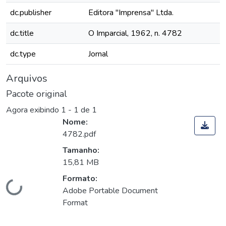
dc.publisher
Editora "Imprensa" Ltda.
dc.title
O Imparcial, 1962, n. 4782
dc.type
Jornal
Arquivos
Pacote original
Agora exibindo
1 - 1 de 1
Nome:
4782.pdf
Tamanho:
15,81 MB
Carregando...
Formato:
Adobe Portable Document
Format