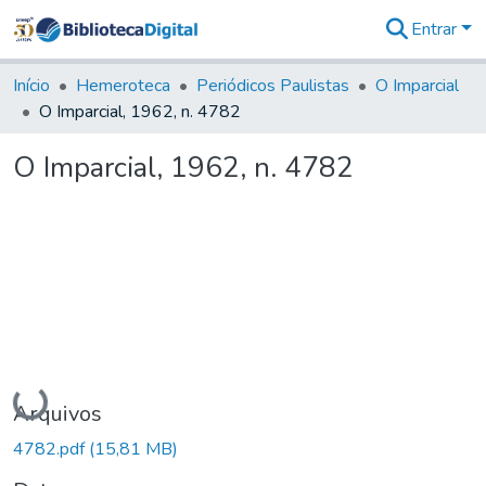
Entrar
Comunidades
&
Início
Hemeroteca
Periódicos Paulistas
O Imparcial
Coleções
O Imparcial, 1962, n. 4782
Tudo na
Biblioteca
O Imparcial, 1962, n. 4782
Digital
Estatísticas
Carregando...
Arquivos
4782.pdf
(15,81 MB)