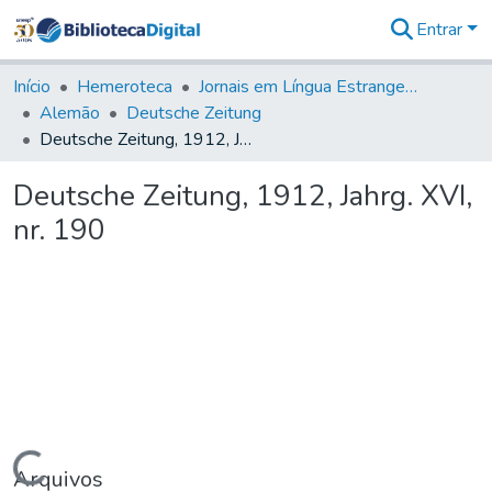
Entrar
Comunidades
&
Início
Hemeroteca
Jornais em Língua Estrangeira
Coleções
Alemão
Deutsche Zeitung
Tudo na
Deutsche Zeitung, 1912, Jahrg. XVI, nr. 190
Biblioteca
Digital
Deutsche Zeitung, 1912, Jahrg. XVI,
Estatísticas
nr. 190
Arquivos