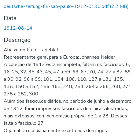
Carregando...
deutsche-zeitung-fur-sao-paulo-1912-0190.pdf
(7,2 MB)
Data
1912-08-14
Descrição
Abaixo do título: Tageblatt
Representante geral para a Europa: Johannes Neider
A coleção de 1912 está incompleta, faltam os fascículos: 6,
16, 25, 32, 35, 43, 45, 47 a 59, 63, 67, 70, 74, 77 a 87, 89
a 90, 92, 96 a 99, 101, 104, 106, 110, 127 a 131, 135,
138, 150 a 152, 156, 163, 248, 254, 264 a 266, 268, 271,
278 a 282, 300
Além dos fascículos diários, no período de junho a dezembro
de 1912, foram impressos fascículos dominicais ilustrados,
mais extensos, com numeração própria, de 1 a 28. Desses
falta o fascículo 27
O jornal circula diariamente exceto aos domingos