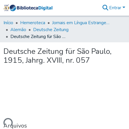
Entrar
Comunidades
&
Início
Hemeroteca
Jornais em Língua Estrangeira
Coleções
Alemão
Deutsche Zeitung
Tudo na
Deutsche Zeitung für São Paulo, 1915, Jahrg. XVIII, nr. 057
Biblioteca
Digital
Deutsche Zeitung für São Paulo,
Estatísticas
1915, Jahrg. XVIII, nr. 057
Arquivos