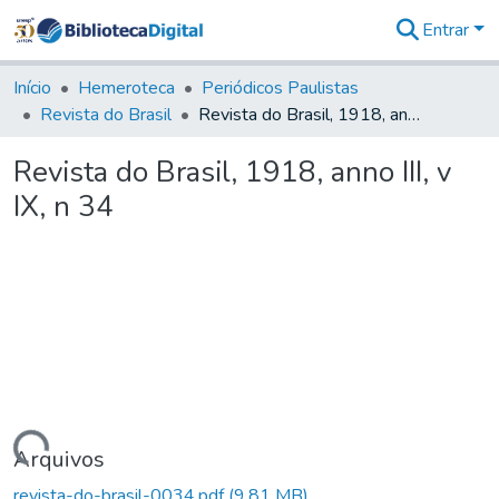
Entrar
Comunidades
&
Início
Hemeroteca
Periódicos Paulistas
Coleções
Revista do Brasil
Revista do Brasil, 1918, anno III, v IX, n 34
Tudo na
Biblioteca
Revista do Brasil, 1918, anno III, v
Digital
IX, n 34
Estatísticas
Carregando...
Arquivos
revista-do-brasil-0034.pdf
(9,81 MB)