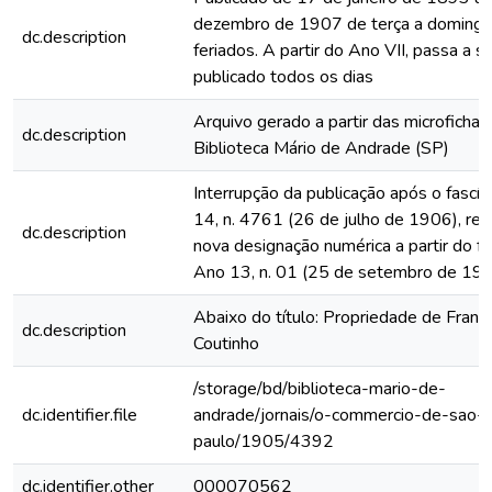
dezembro de 1907 de terça a domingo
dc.description
feriados. A partir do Ano VII, passa a s
publicado todos os dias
Arquivo gerado a partir das microfichas
dc.description
Biblioteca Mário de Andrade (SP)
Interrupção da publicação após o fascí
14, n. 4761 (26 de julho de 1906), rein
dc.description
nova designação numérica a partir do fa
Ano 13, n. 01 (25 de setembro de 19
Abaixo do título: Propriedade de Franc
dc.description
Coutinho
/storage/bd/biblioteca-mario-de-
dc.identifier.file
andrade/jornais/o-commercio-de-sao-
paulo/1905/4392
dc.identifier.other
000070562