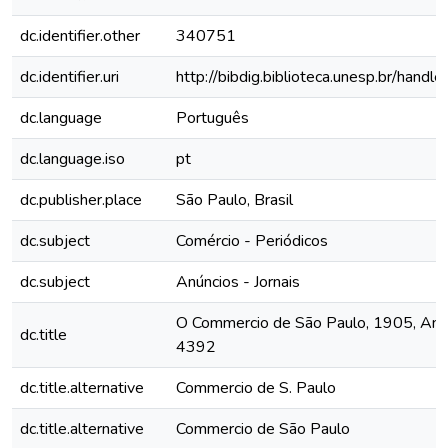
dc.identifier.other
340751
dc.identifier.uri
http://bibdig.biblioteca.unesp.br/hand
dc.language
Português
dc.language.iso
pt
dc.publisher.place
São Paulo, Brasil
dc.subject
Comércio - Periódicos
dc.subject
Anúncios - Jornais
O Commercio de São Paulo, 1905, Ano X
dc.title
4392
dc.title.alternative
Commercio de S. Paulo
dc.title.alternative
Commercio de São Paulo