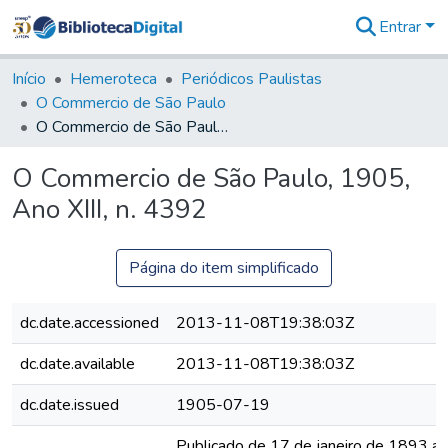
Entrar
Comunidades
&
Início
Hemeroteca
Periódicos Paulistas
Coleções
O Commercio de São Paulo
Tudo na
O Commercio de São Paulo, 1905, Ano XIII, n. 4392
Biblioteca
Digital
O Commercio de São Paulo, 1905,
Estatísticas
Ano XIII, n. 4392
Página do item simplificado
dc.date.accessioned
2013-11-08T19:38:03Z
dc.date.available
2013-11-08T19:38:03Z
dc.date.issued
1905-07-19
Publicado de 17 de janeiro de 1893 a