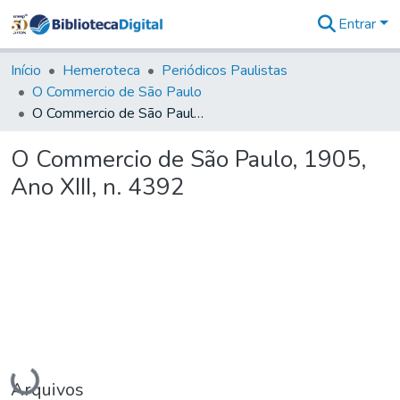
Entrar
Comunidades
&
Início
Hemeroteca
Periódicos Paulistas
Coleções
O Commercio de São Paulo
Tudo na
O Commercio de São Paulo, 1905, Ano XIII, n. 4392
Biblioteca
Digital
O Commercio de São Paulo, 1905,
Estatísticas
Ano XIII, n. 4392
Carregando...
Arquivos