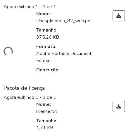
Agora exibindo
1 - 1 de 1
Nome:
UnespInforma_82_web.pdf
Tamanho:
375,26 KB
Formato:
gando...
Adobe Portable Document
Format
Descrição:
Pacote de licença
Agora exibindo
1 - 1 de 1
Nome:
license.txt
Tamanho:
1,71 KB