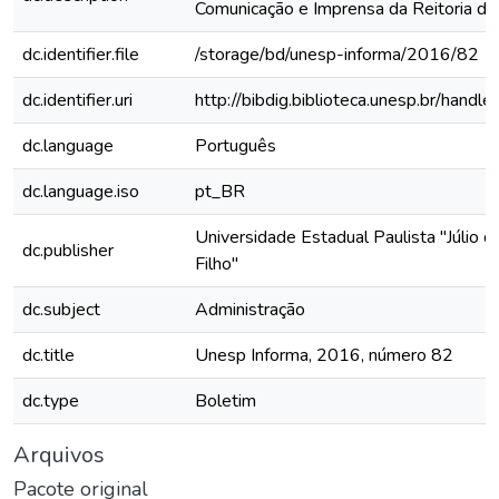
Comunicação e Imprensa da Reitoria 
dc.identifier.file
/storage/bd/unesp-informa/2016/82
dc.identifier.uri
http://bibdig.biblioteca.unesp.br/hand
dc.language
Português
dc.language.iso
pt_BR
Universidade Estadual Paulista "Júlio 
dc.publisher
Filho"
dc.subject
Administração
dc.title
Unesp Informa, 2016, número 82
dc.type
Boletim
Arquivos
Pacote original