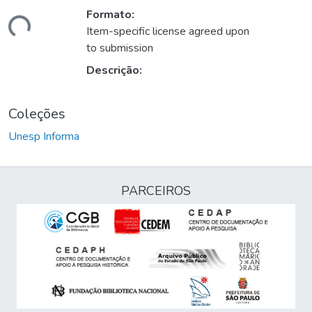
Formato:
gando...
Item-specific license agreed upon
to submission
Descrição:
Coleções
Unesp Informa
PARCEIROS