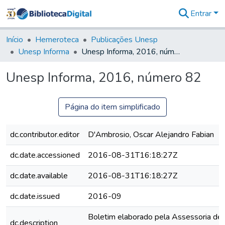
Entrar
Comunidades
&
Início
Hemeroteca
Publicações Unesp
Coleções
Unesp Informa
Unesp Informa, 2016, número 82
Tudo na
Biblioteca
Unesp Informa, 2016, número 82
Digital
Estatísticas
Página do item simplificado
dc.contributor.editor
D'Ambrosio, Oscar Alejandro Fabian
dc.date.accessioned
2016-08-31T16:18:27Z
dc.date.available
2016-08-31T16:18:27Z
dc.date.issued
2016-09
Boletim elaborado pela Assessoria de
dc.description