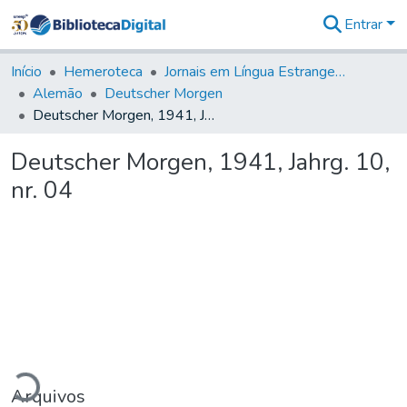
Entrar
Comunidades
&
Início
Hemeroteca
Jornais em Língua Estrangeira
Coleções
Alemão
Deutscher Morgen
Tudo na
Deutscher Morgen, 1941, Jahrg. 10, nr. 04
Biblioteca
Digital
Deutscher Morgen, 1941, Jahrg. 10,
Estatísticas
nr. 04
gando...
Arquivos