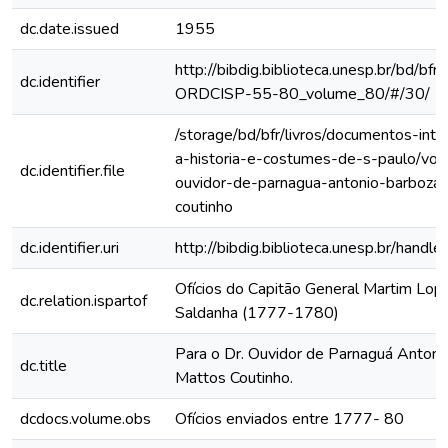
dc.date.issued
1955
http://bibdig.biblioteca.unesp.br/bd/bf
dc.identifier
ORDCISP-55-80_volume_80/#/30/
/storage/bd/bfr/livros/documentos-int
a-historia-e-costumes-de-s-paulo/vol-
dc.identifier.file
ouvidor-de-parnagua-antonio-barboza
coutinho
dc.identifier.uri
http://bibdig.biblioteca.unesp.br/hand
Ofícios do Capitão General Martim Lo
dc.relation.ispartof
Saldanha (1777-1780)
Para o Dr. Ouvidor de Parnaguá Antoni
dc.title
Mattos Coutinho.
dcdocs.volume.obs
Ofícios enviados entre 1777- 80