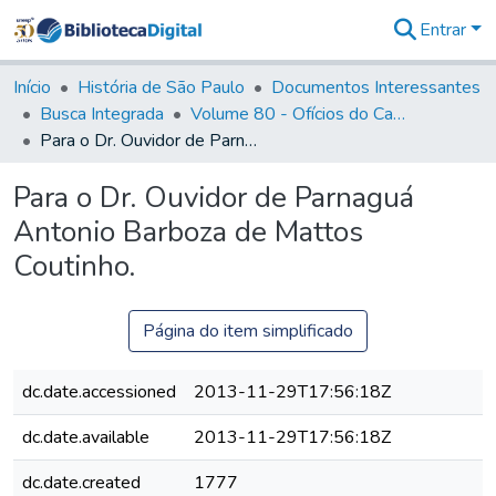
Entrar
Comunidades
&
Início
História de São Paulo
Documentos Interessantes
Coleções
Busca Integrada
Volume 80 - Ofícios do Capitão General Martim Lopes Lobo de Saldanha (1777-1780)
Tudo na
Para o Dr. Ouvidor de Parnaguá Antonio Barboza de Mattos Coutinho.
Biblioteca
Digital
Para o Dr. Ouvidor de Parnaguá
Estatísticas
Antonio Barboza de Mattos
Coutinho.
Página do item simplificado
dc.date.accessioned
2013-11-29T17:56:18Z
dc.date.available
2013-11-29T17:56:18Z
dc.date.created
1777