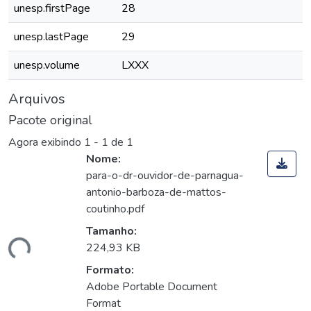
unesp.firstPage
28
unesp.lastPage
29
unesp.volume
LXXX
Arquivos
Pacote original
Agora exibindo
1 - 1 de 1
Nome:
para-o-dr-ouvidor-de-parnagua-
antonio-barboza-de-mattos-
coutinho.pdf
Tamanho:
gando...
224,93 KB
Formato:
Adobe Portable Document
Format