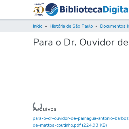
Início
História de São Paulo
Documentos I
Para o Dr. Ouvidor d
Carregando...
Arquivos
para-o-dr-ouvidor-de-parnagua-antonio-barboz
de-mattos-coutinho.pdf
(224,93 KB)