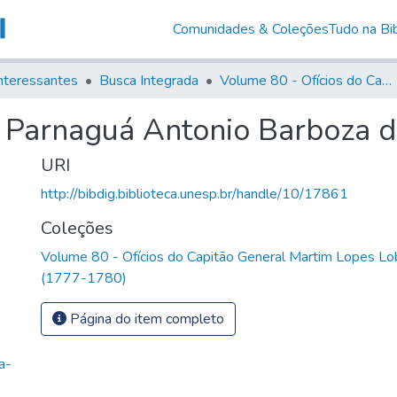
Comunidades & Coleções
Tudo na Bib
nteressantes
Busca Integrada
Volume 80 - Ofícios do Capitão General Martim Lopes Lobo de Saldanha (1777-1780)
e Parnaguá Antonio Barboza d
URI
http://bibdig.biblioteca.unesp.br/handle/10/17861
Coleções
Volume 80 - Ofícios do Capitão General Martim Lopes Lo
(1777-1780)
Página do item completo
a-