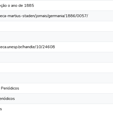
eção o ano de 1885
oteca-martius-staden/jornais/germania/1886/0057/
ioteca.unesp.br/handle/10/24608
 Periódicos
eriódicos
os