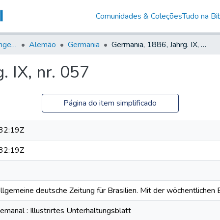
Comunidades & Coleções
Tudo na Bib
Jornais em Língua Estrangeira
Alemão
Germania
Germania, 1886, Jahrg. IX, nr. 057
 IX, nr. 057
Página do item simplificado
32:19Z
32:19Z
Allgemeine deutsche Zeitung für Brasilien. Mit der wöchentlichen B
anal : Illustrirtes Unterhaltungsblatt