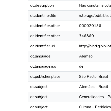
dc.description
Não consta na col
dc.identifier.file
/storage/bd/bibli
dc.identifier.other
000020136
dc.identifier.other
346860
dc.identifier.uri
http://bibdig.bibl
dc.language
Alemão
dc.language.iso
de
dc.publisher.place
São Paulo, Brasil
dc.subject
Alemães - Brasil -
dc.subject
Generalidades - P
dc.subject
Cultura - Periódic