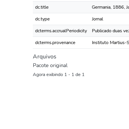
dc.title
Germania, 1886, Ja
dc.type
Jornal
dcterms.accrualPeriodicity
Publicado duas ve
dcterms.provenance
Instituto Martius-
Arquivos
Pacote original
Agora exibindo
1 - 1 de 1