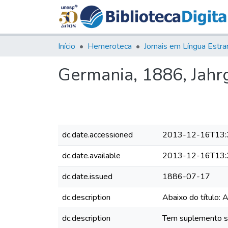
Início
Hemeroteca
Germania, 1886, Jahrg.
dc.date.accessioned
2013-12-16T13:
dc.date.available
2013-12-16T13:
dc.date.issued
1886-07-17
dc.description
Abaixo do título: 
dc.description
Tem suplemento sem