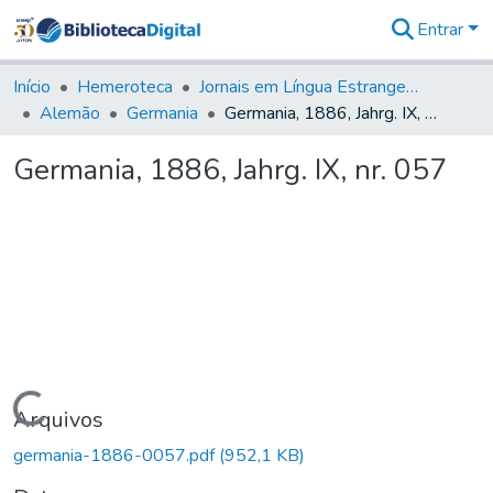
Entrar
Comunidades
&
Início
Hemeroteca
Jornais em Língua Estrangeira
Coleções
Alemão
Germania
Germania, 1886, Jahrg. IX, nr. 057
Tudo na
Biblioteca
Germania, 1886, Jahrg. IX, nr. 057
Digital
Estatísticas
Carregando...
Arquivos
germania-1886-0057.pdf
(952,1 KB)