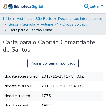
Entrar
Comunidades
&
Início
História de São Paulo
Documentos Interessantes
Coleções
Busca Integrada
Volume 74 - Ofícios do capitão General Martim Lopes Lobo de Saldanha às Câmaras e Comandantes da Capitania (1775)
Tudo na
Carta para o Capitão Comandante de Santos
Biblioteca
Digital
Carta para o Capitão Comandante
Estatísticas
de Santos
Página do item simplificado
dc.date.accessioned
2013-11-29T17:54:03Z
dc.date.available
2013-11-29T17:54:03Z
dc.date.created
1775
dc.date.issued
1954