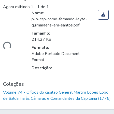
Agora exibindo
1 - 1 de 1
Nome:
p-o-cap-comd-fernando-leyte-
guimaraens-em-santos.pdf
Tamanho:
214,27 KB
gando...
Formato:
Adobe Portable Document
Format
Descrição:
Coleções
Volume 74 - Ofícios do capitão General Martim Lopes Lobo
de Saldanha às Câmaras e Comandantes da Capitania (1775)