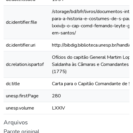
/storage/bd/bfr/livros/documentos-int
para-a-historia-e-costumes-de-s-paul
dc.identifier.file
lxxiv/p-o-cap-comd-fernando-leyte-gu
em-santos/
dc.identifier.uri
http://bibdig.biblioteca.unesp.br/hand
Ofícios do capitão General Martim Lop
dc.relation.ispartof
Saldanha às Câmaras e Comandantes da
(1775)
dc.title
Carta para o Capitão Comandante de S
unesp.firstPage
280
unesp.volume
LXXIV
Arquivos
Pacote original