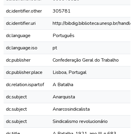
dc.identifier.other
305781
dc.identifier.uri
http://bibdig.biblioteca.unesp.br/hand
dc.language
Português
dc.language.iso
pt
dc.publisher
Confederação Geral do Trabalho
dc.publisher.place
Lisboa, Portugal
dc.relation.ispartof
A Batalha
dc.subject
Anarquista
dc.subject
Anarcosindicalista
dc.subject
Sindicalismo revolucionário
dc.title
A Batalha, 1921, ano III, n 683