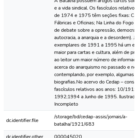
A Batalha possuem artigos curtos sob
e a vida sindical. Os fascículos relativo
de 1974 e 1975 têm seções fixas: Ca
Fábricas e Oficinas; Na Linha do Fogo 
de debate sobre a opressão, democraci
autocracia, a anarquia e a desordem). Já
exemplares de 1991 a 1995 há um es
maior para cartas e cultura, além de pr
ao leitor um maior número de informaç
acerca do anarquismo no passado e no
contemplando, por exemplo, algumas
biografias.No acervo do Cedap – const
fascículos relativos aos anos: 10/1919
1992;1994 a Junho de 1995. Ilustrado
Incompleto
/storage/bd/cedap-assis/jornais/a-
dc.identifier.file
batalha/1921/683
dc.identifier.other
000045020