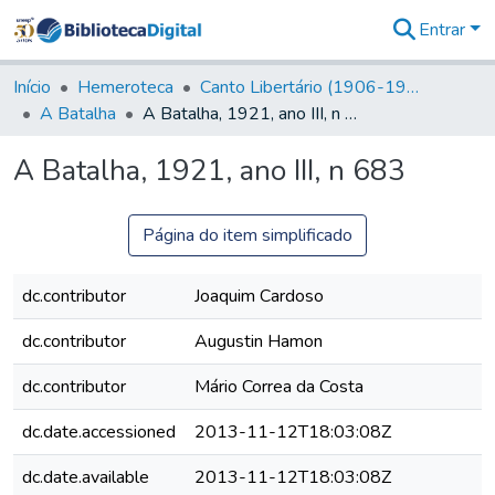
Entrar
Comunidades
&
Início
Hemeroteca
Canto Libertário (1906-1995)
Coleções
A Batalha
A Batalha, 1921, ano III, n 683
Tudo na
Biblioteca
A Batalha, 1921, ano III, n 683
Digital
Estatísticas
Página do item simplificado
dc.contributor
Joaquim Cardoso
dc.contributor
Augustin Hamon
dc.contributor
Mário Correa da Costa
dc.date.accessioned
2013-11-12T18:03:08Z
dc.date.available
2013-11-12T18:03:08Z