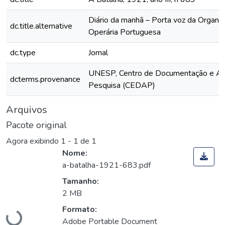
Diário da manhã – Porta voz da Organi
dc.title.alternative
Operária Portuguesa
dc.type
Jornal
UNESP, Centro de Documentação e Ap
dcterms.provenance
Pesquisa (CEDAP)
Arquivos
Pacote original
Agora exibindo
1 - 1 de 1
Nome:
a-batalha-1921-683.pdf
Tamanho:
2 MB
Carregando...
Formato:
Adobe Portable Document