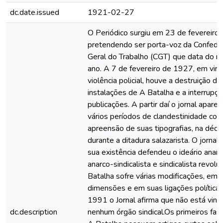
dc.date.issued
1921-02-27
O Periódico surgiu em 23 de fevereiro
pretendendo ser porta-voz da Confede
Geral do Trabalho (CGT) que data do
ano. A 7 de fevereiro de 1927, em virt
violência policial, houve a destruição da
instalações de A Batalha e a interrupç
publicações. A partir daí o jornal apare
vários períodos de clandestinidade com
apreensão de suas tipografias, na déc
durante a ditadura salazarista. O jornal
sua existência defendeu o ideário anarq
anarco-sindicalista e sindicalista revolu
Batalha sofre várias modificações, em 
dimensões e em suas ligações política
1991 o Jornal afirma que não está vinc
dc.description
nenhum órgão sindical.Os primeiros fas