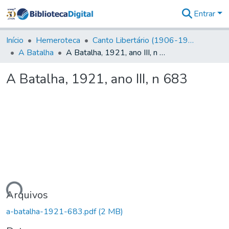
Entrar
Comunidades
&
Início
Hemeroteca
Canto Libertário (1906-1995)
Coleções
A Batalha
A Batalha, 1921, ano III, n 683
Tudo na
Biblioteca
A Batalha, 1921, ano III, n 683
Digital
Estatísticas
ando...
Arquivos
a-batalha-1921-683.pdf
(2 MB)