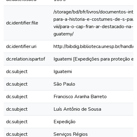
/storage/bd/bfr/livros/documentos-int
para-a-historia-e-costumes-de-s-paul
dc.identifier.file
viii/para-o-cap-fran-ar-destacado-na-p
guatemy/
dc.identifier.uri
http://bibdig.biblioteca.unesp.br/hand
dc.relation.ispartof
Iguatemi [Expedições para proteção e 
dc.subject
Iguatemi
dc.subject
São Paulo
dc.subject
Francisco Aranha Barreto
dc.subject
Luís Antônio de Sousa
dc.subject
Expedição
dc.subject
Serviços Régios