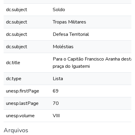
dc.subject
Soldo
dc.subject
Tropas Militares
dc.subject
Defesa Territorial
dc.subject
Moléstias
Para o Capitão Francisco Aranha desta
dc.title
praça do Iguatemi
dc.type
Lista
unesp.firstPage
69
unesp.lastPage
70
unesp.volume
VIII
Arquivos