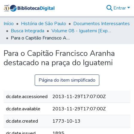
Entrar
Comunidades
&
Início
História de São Paulo
Documentos Interessantes
Coleções
Busca Integrada
Volume 08 - Iguatemi [Expedições para proteção e sustento]
Tudo na
Para o Capitão Francisco Aranha destacado na praça do Iguatemi
Biblioteca
Digital
Para o Capitão Francisco Aranha
Estatísticas
destacado na praça do Iguatemi
Página do item simplificado
dc.date.accessioned
2013-11-29T17:07:00Z
dc.date.available
2013-11-29T17:07:00Z
dc.date.created
1773-10-13
dc.date.issued
1895