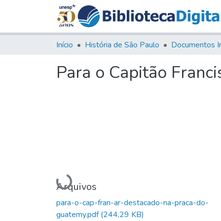
Início
História de São Paulo
Documentos I
Para o Capitão Franc
Carregando...
Arquivos
para-o-cap-fran-ar-destacado-na-praca-do-
guatemy.pdf
(244,29 KB)