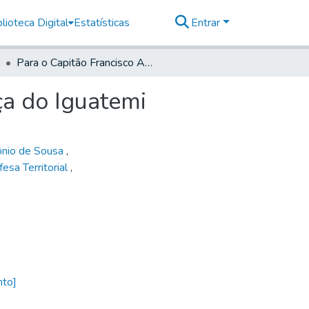
lioteca Digital
Estatísticas
Entrar
Para o Capitão Francisco Aranha destacado na praça do Iguatemi
ça do Iguatemi
ônio de Sousa
,
esa Territorial
,
nto]