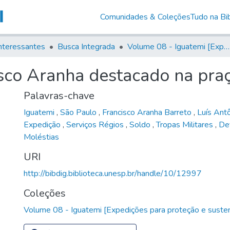
Comunidades & Coleções
Tudo na Bib
nteressantes
Busca Integrada
Volume 08 - Iguatemi [Expedições para proteção e sustento]
isco Aranha destacado na pra
Palavras-chave
Iguatemi
,
São Paulo
,
Francisco Aranha Barreto
,
Luís Ant
Expedição
,
Serviços Régios
,
Soldo
,
Tropas Militares
,
Def
Moléstias
URI
http://bibdig.biblioteca.unesp.br/handle/10/12997
Coleções
Volume 08 - Iguatemi [Expedições para proteção e suste