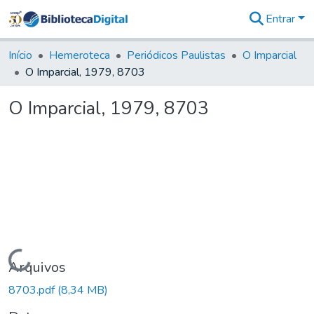
Entrar
Comunidades
&
Início
Hemeroteca
Periódicos Paulistas
O Imparcial
Coleções
O Imparcial, 1979, 8703
Tudo na
Biblioteca
O Imparcial, 1979, 8703
Digital
Estatísticas
Carregando...
Arquivos
8703.pdf
(8,34 MB)