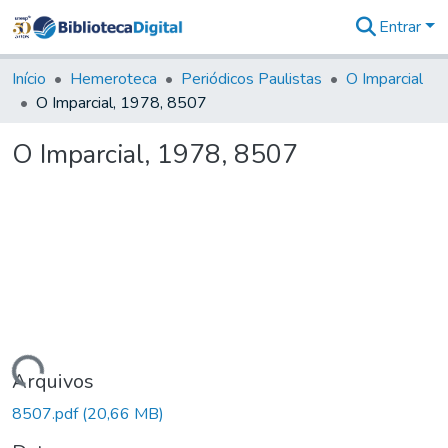
Entrar
Comunidades
&
Início
Hemeroteca
Periódicos Paulistas
O Imparcial
Coleções
O Imparcial, 1978, 8507
Tudo na
Biblioteca
O Imparcial, 1978, 8507
Digital
Estatísticas
Carregando...
Arquivos
8507.pdf
(20,66 MB)