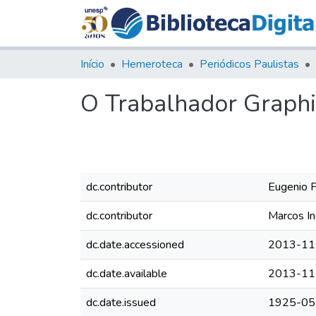
Início
Hemeroteca
Periódicos Paulistas
O Trabalhador Graphic
dc.contributor
Eugenio P
dc.contributor
Marcos In
dc.date.accessioned
2013-11
dc.date.available
2013-11
dc.date.issued
1925-05