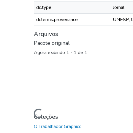
dc.type
Jornal
dcterms.provenance
UNESP, C
Arquivos
Pacote original
Agora exibindo
1 - 1 de 1
Carregando...
Coleções
O Trabalhador Graphico