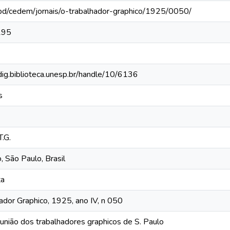
bd/cedem/jornais/o-trabalhador-graphico/1925/0050/
195
bdig.biblioteca.unesp.br/handle/10/6136
s
T.G.
, São Paulo, Brasil
ta
ador Graphico, 1925, ano IV, n 050
união dos trabalhadores graphicos de S. Paulo