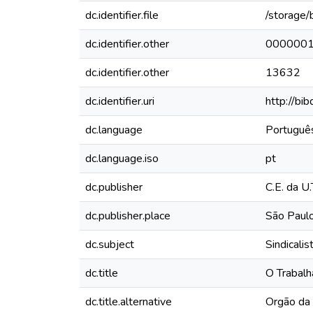
dc.identifier.file
/storage/
dc.identifier.other
000000
dc.identifier.other
13632
dc.identifier.uri
http://bi
dc.language
Portuguê
dc.language.iso
pt
dc.publisher
C.E. da U.
dc.publisher.place
São Paulo
dc.subject
Sindicalis
dc.title
O Trabalh
dc.title.alternative
Orgão da 