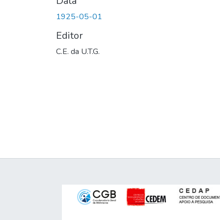
Data
1925-05-01
Editor
C.E. da U.T.G.