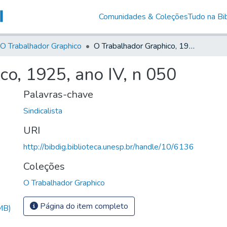
Comunidades & Coleções
Tudo na Bib
O Trabalhador Graphico
O Trabalhador Graphico, 1925, ano IV, n 050
o, 1925, ano IV, n 050
Palavras-chave
Sindicalista
URI
http://bibdig.biblioteca.unesp.br/handle/10/6136
Coleções
O Trabalhador Graphico
Página do item completo
MB)