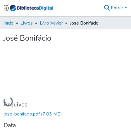
Entrar
Comunidades
&
Início
Livros
Lívio Xavier
José Bonifácio
Coleções
Tudo na
José Bonifácio
Biblioteca
Digital
Estatísticas
Carregando...
Arquivos
jose-bonifacio.pdf
(7,03 MB)
Data