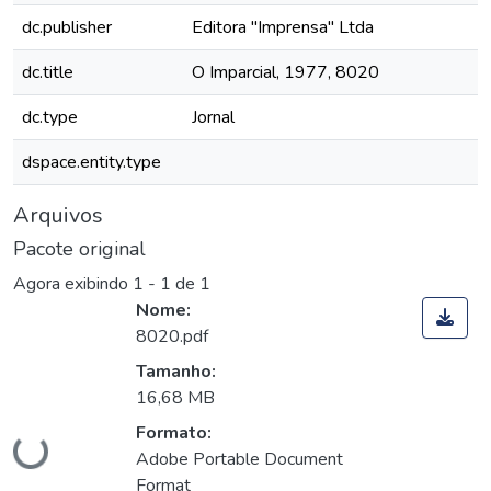
dc.publisher
Editora "Imprensa" Ltda
dc.title
O Imparcial, 1977, 8020
dc.type
Jornal
dspace.entity.type
Arquivos
Pacote original
Agora exibindo
1 - 1 de 1
Nome:
8020.pdf
Tamanho:
16,68 MB
Carregando...
Formato:
Adobe Portable Document
Format