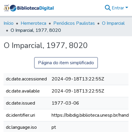
Entrar
Comunidades
&
Início
Hemeroteca
Periódicos Paulistas
O Imparcial
Coleções
O Imparcial, 1977, 8020
Tudo na
Biblioteca
O Imparcial, 1977, 8020
Digital
Estatísticas
Página do item simplificado
dc.date.accessioned
2024-09-18T13:22:55Z
dc.date.available
2024-09-18T13:22:55Z
dc.date.issued
1977-03-06
dc.identifier.uri
https://bibdig.biblioteca.unesp.br/han
dc.language.iso
pt