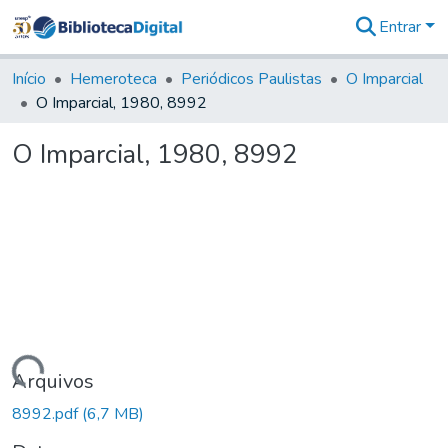
Entrar
Comunidades
&
Início
Hemeroteca
Periódicos Paulistas
O Imparcial
Coleções
O Imparcial, 1980, 8992
Tudo na
Biblioteca
O Imparcial, 1980, 8992
Digital
Estatísticas
Carregando...
Arquivos
8992.pdf
(6,7 MB)