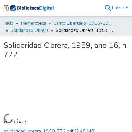
Entrar
Comunidades
&
Início
Hemeroteca
Canto Libertário (1906-1995)
Coleções
Solidaridad Obrera
Solidaridad Obrera, 1959, ano 16, n 772
Tudo na
Biblioteca
Solidaridad Obrera, 1959, ano 16, n
Digital
772
Estatísticas
Carregando...
Arquivos
solidaridad-obrera-1960-772.pdf
(2,48 MB)