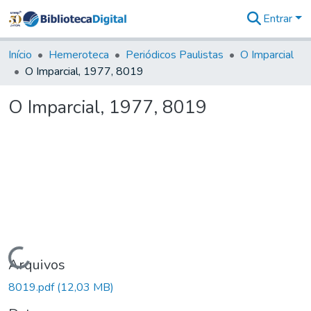
Entrar
Comunidades
&
Início
Hemeroteca
Periódicos Paulistas
O Imparcial
Coleções
O Imparcial, 1977, 8019
Tudo na
Biblioteca
O Imparcial, 1977, 8019
Digital
Estatísticas
Carregando...
Arquivos
8019.pdf
(12,03 MB)