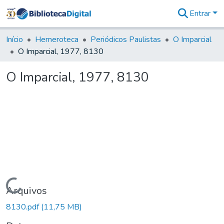
Entrar
Comunidades
&
Início
Hemeroteca
Periódicos Paulistas
O Imparcial
Coleções
O Imparcial, 1977, 8130
Tudo na
Biblioteca
O Imparcial, 1977, 8130
Digital
Estatísticas
Carregando...
Arquivos
8130.pdf
(11,75 MB)