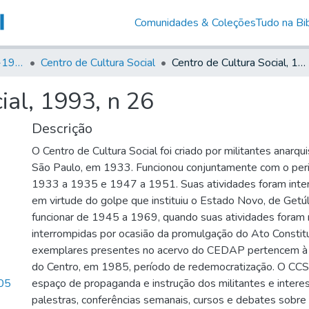
Comunidades & Coleções
Tudo na Bib
Canto Libertário (1906-1995)
Centro de Cultura Social
Centro de Cultura Social, 1993, n 26
ial, 1993, n 26
Descrição
O Centro de Cultura Social foi criado por militantes anarqui
São Paulo, em 1933. Funcionou conjuntamente com o peri
1933 a 1935 e 1947 a 1951. Suas atividades foram int
em virtude do golpe que instituiu o Estado Novo, de Getúl
funcionar de 1945 a 1969, quando suas atividades fora
interrompidas por ocasião da promulgação do Ato Constitu
exemplares presentes no acervo do CEDAP pertencem à 
do Centro, em 1985, período de redemocratização. O CC
05
espaço de propaganda e instrução dos militantes e intere
palestras, conferências semanais, cursos e debates sobre