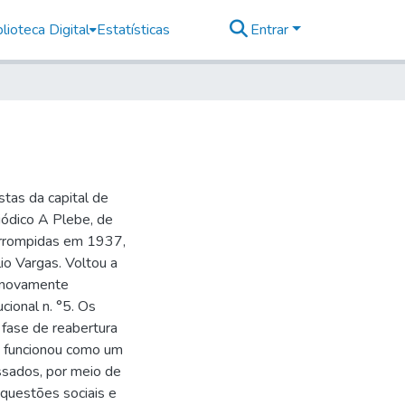
lioteca Digital
Estatísticas
Entrar
stas da capital de
ódico A Plebe, de
errompidas em 1937,
io Vargas. Voltou a
m novamente
cional n. °5. Os
fase de reabertura
S funcionou como um
ssados, por meio de
 questões sociais e