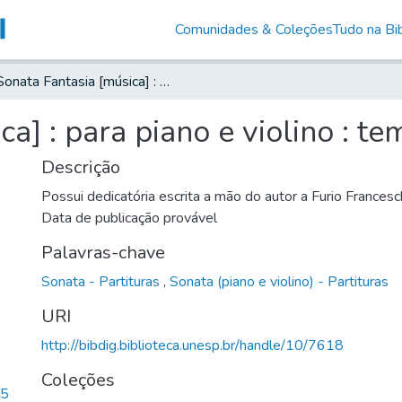
Comunidades & Coleções
Tudo na Bib
Sonata Fantasia [música] : para piano e violino : tempo único
a] : para piano e violino : t
Descrição
Possui dedicatória escrita a mão do autor a Furio Francesch
Data de publicação provável
Palavras-chave
Sonata - Partituras
,
Sonata (piano e violino) - Partituras
URI
http://bibdig.biblioteca.unesp.br/handle/10/7618
Coleções
45