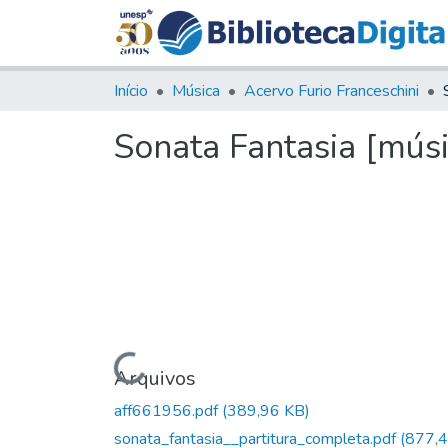
Início
Música
Acervo Furio Franceschini
Sonata Fantasia [músic
Carregando...
Arquivos
aff661956.pdf
(389,96 KB)
sonata_fantasia__partitura_completa.pdf
(877,