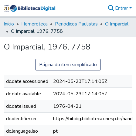
Entrar
Comunidades
&
Início
Hemeroteca
Periódicos Paulistas
O Imparcial
Coleções
O Imparcial, 1976, 7758
Tudo na
Biblioteca
O Imparcial, 1976, 7758
Digital
Estatísticas
Página do item simplificado
dc.date.accessioned
2024-05-23T17:14:05Z
dc.date.available
2024-05-23T17:14:05Z
dc.date.issued
1976-04-21
dc.identifier.uri
https://bibdig.biblioteca.unesp.br/han
dc.language.iso
pt