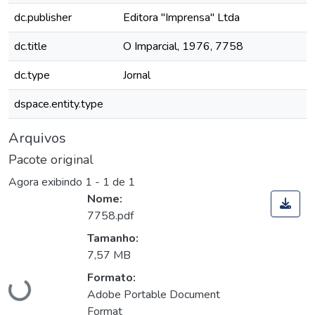
dc.publisher
Editora "Imprensa" Ltda
dc.title
O Imparcial, 1976, 7758
dc.type
Jornal
dspace.entity.type
Arquivos
Pacote original
Agora exibindo
1 - 1 de 1
Nome:
7758.pdf
Tamanho:
Carregando...
7,57 MB
Formato:
Adobe Portable Document
Format