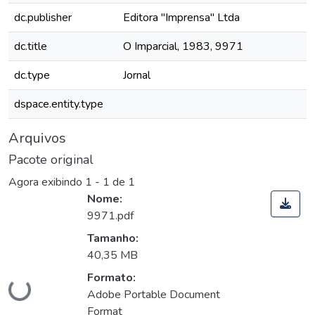
dc.publisher
Editora "Imprensa" Ltda
dc.title
O Imparcial, 1983, 9971
dc.type
Jornal
dspace.entity.type
Arquivos
Pacote original
Agora exibindo
1 - 1 de 1
Nome:
9971.pdf
Tamanho:
40,35 MB
Carregando...
Formato:
Adobe Portable Document
Format