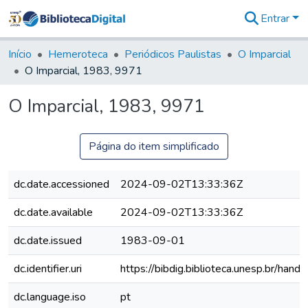
Entrar
Comunidades
&
Início
Hemeroteca
Periódicos Paulistas
O Imparcial
Coleções
O Imparcial, 1983, 9971
Tudo na
Biblioteca
O Imparcial, 1983, 9971
Digital
Estatísticas
Página do item simplificado
dc.date.accessioned
2024-09-02T13:33:36Z
dc.date.available
2024-09-02T13:33:36Z
dc.date.issued
1983-09-01
dc.identifier.uri
https://bibdig.biblioteca.unesp.br/han
dc.language.iso
pt