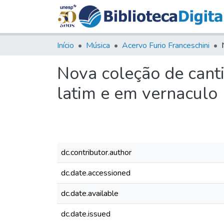
Início
Música
Acervo Furio Franceschini
Nova coleção de canti
latim e em vernaculo
dc.contributor.author
dc.date.accessioned
dc.date.available
dc.date.issued