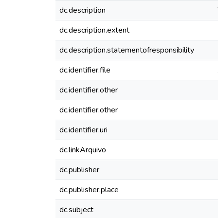
dc.description
dc.description.extent
dc.description.statementofresponsibility
dc.identifier.file
dc.identifier.other
dc.identifier.other
dc.identifier.uri
dc.linkArquivo
dc.publisher
dc.publisher.place
dc.subject