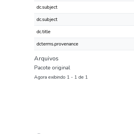
dc.subject
dc.subject
dc.title
dcterms.provenance
Arquivos
Pacote original
Agora exibindo
1 - 1 de 1