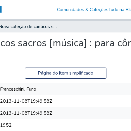
Comunidades & Coleções
Tudo na Bib
Nova coleção de canticos sacros [música] : para côro á 1 e 2 vozes em latim e em vernaculo
cos sacros [música] : para cô
Página do item simplificado
Franceschini, Furio
2013-11-08T19:49:58Z
2013-11-08T19:49:58Z
1952