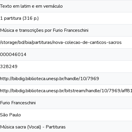
Texto em latim e em vernáculo
1 partitura (316 p.)
Música e transcrições por Furio Franceschini
/storage/bd/bia/partituras/nova-colecao-de-canticos-sacros
000046014
328249
http://bibdig.biblioteca.unesp.br/handle/10/7969
http://bibdig.biblioteca.unesp.br/bitstream/handle/10/7969/aff
Furio Franceschini
São Paulo
Música sacra (Vocal) - Partituras