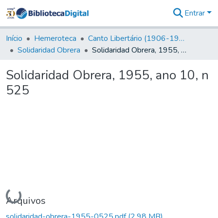
Entrar
Comunidades
&
Início
Hemeroteca
Canto Libertário (1906-1995)
Coleções
Solidaridad Obrera
Solidaridad Obrera, 1955, ano 10, n 525
Tudo na
Biblioteca
Solidaridad Obrera, 1955, ano 10, n
Digital
525
Estatísticas
Carregando...
Arquivos
solidaridad-obrera-1955-0525.pdf
(2,98 MB)