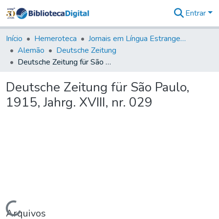
Entrar
Comunidades
&
Início
Hemeroteca
Jornais em Língua Estrangeira
Coleções
Alemão
Deutsche Zeitung
Tudo na
Deutsche Zeitung für São Paulo, 1915, Jahrg. XVIII, nr. 029
Biblioteca
Digital
Deutsche Zeitung für São Paulo,
Estatísticas
1915, Jahrg. XVIII, nr. 029
Carregando...
Arquivos