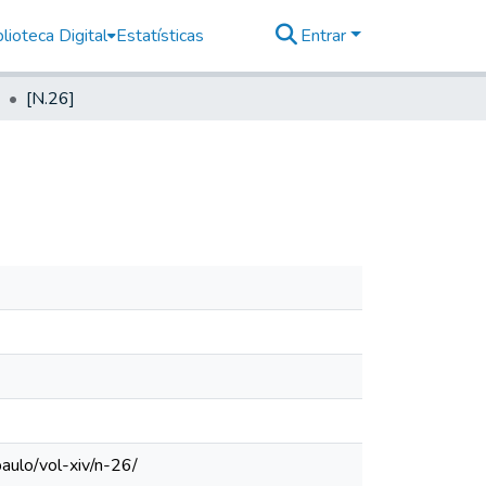
lioteca Digital
Estatísticas
Entrar
[N.26]
aulo/vol-xiv/n-26/