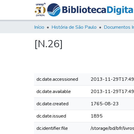
Início
História de São Paulo
Documentos I
[N.26]
dc.date.accessioned
2013-11-29T17:49
dc.date.available
2013-11-29T17:49
dc.date.created
1765-08-23
dc.date.issued
1895
dc.identifier.file
/storage/bd/bfr/liv