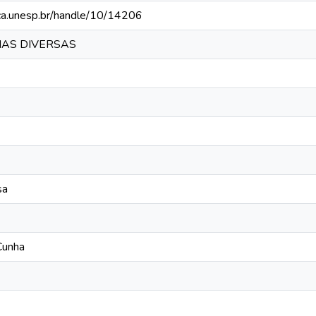
teca.unesp.br/handle/10/14206
AS DIVERSAS
sa
Cunha