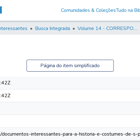
Comunidades & Coleções
Tudo na Bib
nteressantes
Busca Integrada
Volume 14 - CORRESPONDENCIAS DIVERSAS
Página do item simplificado
:42Z
:42Z
ros/documentos-interessantes-para-a-historia-e-costumes-de-s-p