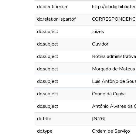
dc.identifier.uri
http://bibdig.biblio
dc.relation.ispartof
CORRESPONDENCI
dc.subject
Juízes
dc.subject
Ouvidor
dc.subject
Rotina administrativa
dc.subject
Morgado de Mateus
dc.subject
Luís Antônio de Sou
dc.subject
Conde da Cunha
dc.subject
Antônio Álvares da 
dc.title
[N.26]
dc.type
Ordem de Serviço