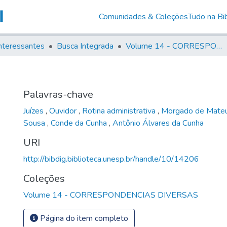
Comunidades & Coleções
Tudo na Bib
nteressantes
Busca Integrada
Volume 14 - CORRESPONDENCIAS DIVERSAS
Palavras-chave
Juízes
,
Ouvidor
,
Rotina administrativa
,
Morgado de Mate
Sousa
,
Conde da Cunha
,
Antônio Álvares da Cunha
URI
http://bibdig.biblioteca.unesp.br/handle/10/14206
Coleções
Volume 14 - CORRESPONDENCIAS DIVERSAS
Página do item completo