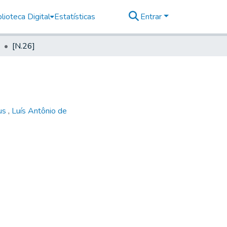
lioteca Digital
Estatísticas
Entrar
[N.26]
us
,
Luís Antônio de