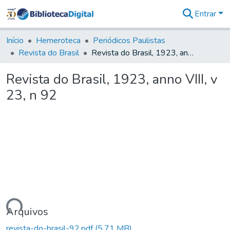
Entrar
Comunidades
&
Início
Hemeroteca
Periódicos Paulistas
Coleções
Revista do Brasil
Revista do Brasil, 1923, anno VIII, v 23, n 92
Tudo na
Biblioteca
Revista do Brasil, 1923, anno VIII, v
Digital
23, n 92
Estatísticas
egando...
Arquivos
revista-do-brasil-92.pdf
(5,71 MB)