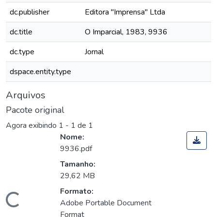
dc.publisher
Editora "Imprensa" Ltda
dc.title
O Imparcial, 1983, 9936
dc.type
Jornal
dspace.entity.type
Arquivos
Pacote original
Agora exibindo
1 - 1 de 1
Nome:
9936.pdf
Tamanho:
29,62 MB
Formato:
Carregando...
Adobe Portable Document
Format