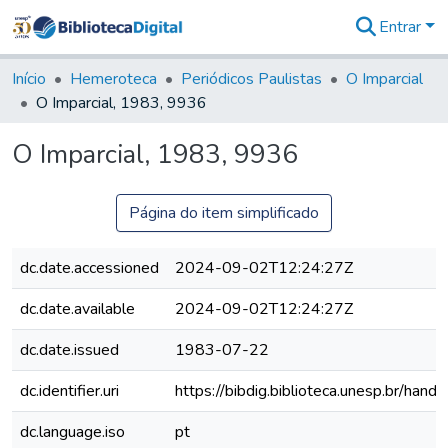
Entrar
Comunidades
&
Início
Hemeroteca
Periódicos Paulistas
O Imparcial
Coleções
O Imparcial, 1983, 9936
Tudo na
Biblioteca
O Imparcial, 1983, 9936
Digital
Estatísticas
Página do item simplificado
dc.date.accessioned
2024-09-02T12:24:27Z
dc.date.available
2024-09-02T12:24:27Z
dc.date.issued
1983-07-22
dc.identifier.uri
https://bibdig.biblioteca.unesp.br/han
dc.language.iso
pt