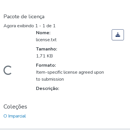
Pacote de licença
Agora exibindo
1 - 1 de 1
Nome:
license.txt
Tamanho:
1,71 KB
Formato:
Carregando...
Item-specific license agreed upon
to submission
Descrição:
Coleções
O Imparcial