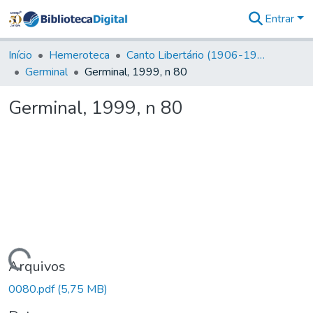
Entrar
Comunidades
&
Início
Hemeroteca
Canto Libertário (1906-1995)
Coleções
Germinal
Germinal, 1999, n 80
Tudo na
Biblioteca
Germinal, 1999, n 80
Digital
Estatísticas
Carregando...
Arquivos
0080.pdf
(5,75 MB)