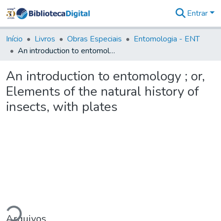
Entrar
Comunidades
&
Início
Livros
Obras Especiais
Entomologia - ENT
Coleções
An introduction to entomology ; or, Elements of the natural history of insects, with plates
Tudo na
Biblioteca
An introduction to entomology ; or,
Digital
Elements of the natural history of
Estatísticas
insects, with plates
ando...
Arquivos