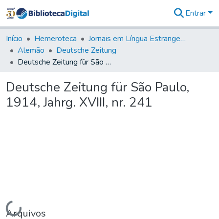
Entrar
Comunidades
&
Início
Hemeroteca
Jornais em Língua Estrangeira
Coleções
Alemão
Deutsche Zeitung
Tudo na
Deutsche Zeitung für São Paulo, 1914, Jahrg. XVIII, nr. 241
Biblioteca
Digital
Deutsche Zeitung für São Paulo,
Estatísticas
1914, Jahrg. XVIII, nr. 241
Carregando...
Arquivos