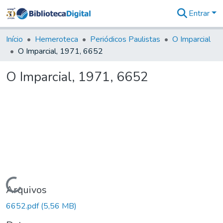
Entrar
Comunidades
&
Início
Hemeroteca
Periódicos Paulistas
O Imparcial
Coleções
O Imparcial, 1971, 6652
Tudo na
Biblioteca
O Imparcial, 1971, 6652
Digital
Estatísticas
Carregando...
Arquivos
6652.pdf
(5,56 MB)