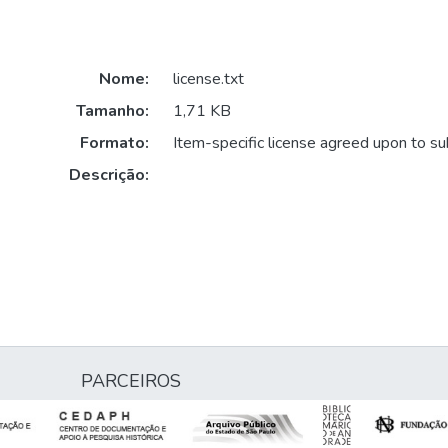
Nome:
license.txt
Tamanho:
1,71 KB
Formato:
Item-specific license agreed upon to s
Descrição:
PARCEIROS