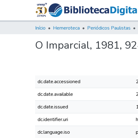
Início
Hemeroteca
Periódicos Paulistas
O Imparcial, 1981, 9
dc.date.accessioned
dc.date.available
dc.date.issued
dc.identifier.uri
dc.language.iso