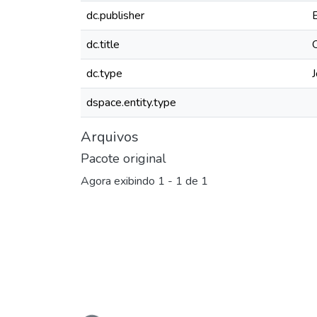
dc.publisher
dc.title
dc.type
J
dspace.entity.type
Arquivos
Pacote original
Agora exibindo
1 - 1 de 1
Carregando...