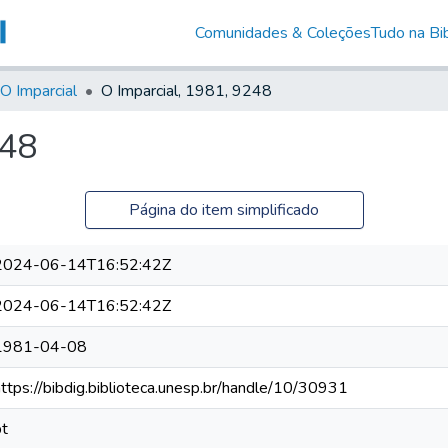
Comunidades & Coleções
Tudo na Bib
O Imparcial
O Imparcial, 1981, 9248
248
Página do item simplificado
2024-06-14T16:52:42Z
2024-06-14T16:52:42Z
1981-04-08
https://bibdig.biblioteca.unesp.br/handle/10/30931
pt