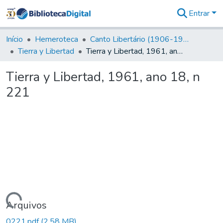
Entrar
Comunidades
&
Início
Hemeroteca
Canto Libertário (1906-1995)
Coleções
Tierra y Libertad
Tierra y Libertad, 1961, ano 18, n 221
Tudo na
Biblioteca
Tierra y Libertad, 1961, ano 18, n
Digital
221
Estatísticas
Carregando...
Arquivos
0221.pdf
(2,58 MB)