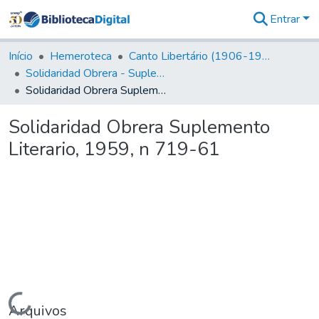
Entrar
Comunidades
&
Início
Hemeroteca
Canto Libertário (1906-1995)
Coleções
Solidaridad Obrera - Suplemento Literario
Tudo na
Solidaridad Obrera Suplemento Literario, 1959, n 719-61
Biblioteca
Digital
Solidaridad Obrera Suplemento
Estatísticas
Literario, 1959, n 719-61
Carregando...
Arquivos