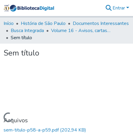
Entrar
Comunidades
&
Início
História de São Paulo
Documentos Interessantes
Coleções
Busca Integrada
Volume 16 - Avisos, cartas régias, regulamentos e ordens diversas (1679- 1761)
Tudo na
Sem título
Biblioteca
Digital
Sem título
Estatísticas
Carregando...
Arquivos
sem-titulo-p58-a-p59.pdf
(202,94 KB)