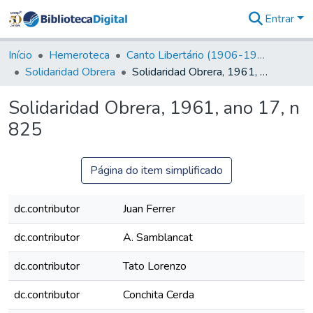
Entrar
Comunidades
&
Início
Hemeroteca
Canto Libertário (1906-1995)
Coleções
Solidaridad Obrera
Solidaridad Obrera, 1961, ano 17, n 825
Tudo na
Biblioteca
Solidaridad Obrera, 1961, ano 17, n
Digital
825
Estatísticas
Página do item simplificado
dc.contributor
Juan Ferrer
dc.contributor
A. Samblancat
dc.contributor
Tato Lorenzo
dc.contributor
Conchita Cerda