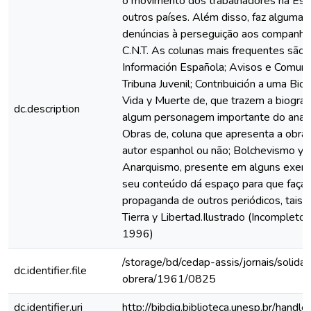
o movimento dos trabalhadores na Es
outros países. Além disso, faz algumas c
denúncias à perseguição aos companhe
C.N.T. As colunas mais frequentes são:
Información Española; Avisos e Comuni
Tribuna Juvenil; Contribuición a uma Biog
Vida y Muerte de, que trazem a biograf
dc.description
algum personagem importante do anar
Obras de, coluna que apresenta a obra
autor espanhol ou não; Bolchevismo y
Anarquismo, presente em alguns exem
seu conteúdo dá espaço para que faça 
propaganda de outros periódicos, tais
Tierra y Libertad.Ilustrado (Incomplet
1996)
/storage/bd/cedap-assis/jornais/solidar
dc.identifier.file
obrera/1961/0825
dc.identifier.uri
http://bibdig.biblioteca.unesp.br/hand