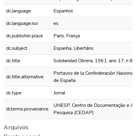
dc.language
Espanhol
dc.language.iso
es
dc.publisher.place
Paris, França
dc.subject
Espanha, Libertário
dc.title
Solidaridad Obrera, 1961, ano 17, n 8
Portavoz de la Confederación Nacional 
dc.title.alternative
de España
dc.type
Jornal
UNESP, Centro de Documentação e Ap
dcterms.provenance
Pesquisa (CEDAP)
Arquivos