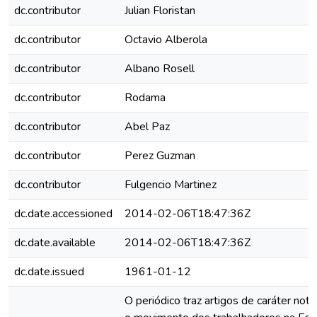
dc.contributor
Julian Floristan
dc.contributor
Octavio Alberola
dc.contributor
Albano Rosell
dc.contributor
Rodama
dc.contributor
Abel Paz
dc.contributor
Perez Guzman
dc.contributor
Fulgencio Martinez
dc.date.accessioned
2014-02-06T18:47:36Z
dc.date.available
2014-02-06T18:47:36Z
dc.date.issued
1961-01-12
O periódico traz artigos de caráter noti