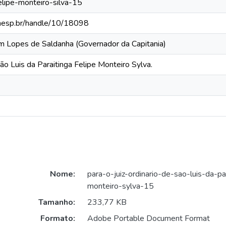
elipe-monteiro-silva-15
.unesp.br/handle/10/18098
im Lopes de Saldanha (Governador da Capitania)
São Luis da Paraitinga Felipe Monteiro Sylva.
Nome:
para-o-juiz-ordinario-de-sao-luis-da-par
monteiro-sylva-15
Tamanho:
233,77 KB
Formato:
Adobe Portable Document Format