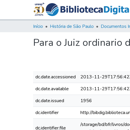
Início
História de São Paulo
Documentos I
Para o Juiz ordinario 
dc.date.accessioned
2013-11-29T17:56:42
dc.date.available
2013-11-29T17:56:42
dc.date.issued
1956
dc.identifier
http://bibdig.bibliote
/storage/bd/bfr/livros/
dc.identifier.file