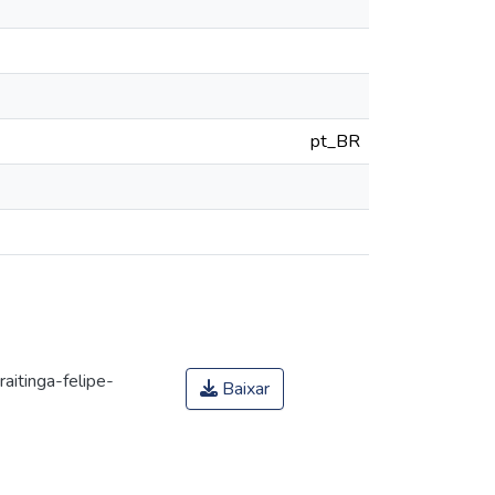
pt_BR
aitinga-felipe-
Baixar