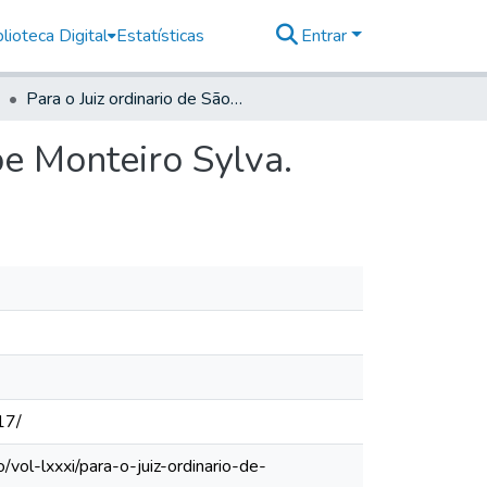
lioteca Digital
Estatísticas
Entrar
Para o Juiz ordinario de São Luis da Paraitinga Felipe Monteiro Sylva.
pe Monteiro Sylva.
17/
vol-lxxxi/para-o-juiz-ordinario-de-