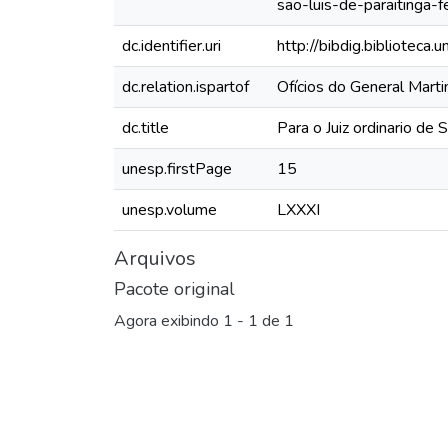
sao-luis-de-paraitinga-f
dc.identifier.uri
http://bibdig.biblioteca
dc.relation.ispartof
Ofícios do General Mart
dc.title
Para o Juiz ordinario de 
unesp.firstPage
15
unesp.volume
LXXXI
Arquivos
Pacote original
Agora exibindo
1 - 1 de 1