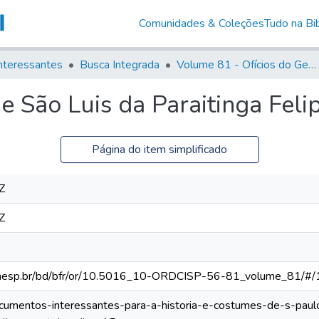
Comunidades & Coleções
Tudo na Bib
nteressantes
Busca Integrada
Volume 81 - Ofícios do General Martim Lopes de Saldanha (Governador da Capitania)
de São Luis da Paraitinga Feli
Página do item simplificado
Z
Z
ca.unesp.br/bd/bfr/or/10.5016_10-ORDCISP-56-81_volume_81/#/
documentos-interessantes-para-a-historia-e-costumes-de-s-paulo/