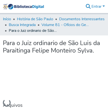
Entrar
Comunidades
&
Início
História de São Paulo
Documentos Interessantes
Coleções
Busca Integrada
Volume 81 - Ofícios do General Martim Lopes de Saldanha (Governador da Capitania)
Tudo na
Para o Juiz ordinario de São Luis da Paraitinga Felipe Monteiro Sylva.
Biblioteca
Digital
Para o Juiz ordinario de São Luis da
Estatísticas
Paraitinga Felipe Monteiro Sylva.
Carregando...
Arquivos